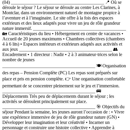
(04) ________________________________________ 📍 Où se
déroule le séjour ? Le séjour se déroule au centre Les Clarines, à
Montclar, dans un environnement naturel de montagne propice à
l’aventure et à l’imaginaire. Le site offre à la fois des espaces
extérieurs et des lieux adaptés pour vivre un jeu de rôle grandeur
nature immersif. ________________________________________
🏡 Caractéristiques du lieu • Hébergement en centre de vacances •
Accueil de 20 jeunes maximums • Chambres collectives (chambres
4 à 6 lits) • Espaces intérieurs et extérieurs adaptés aux activités et
aux jeux ________________________________________ 👥
Encadrement • 1 directeur : Nadir • 2 à 3 animateur·trices selon le
nombre de jeunes
________________________________________ 🍽 Organisation
des repas – Pension Complète (PC) Les repas sont préparés sur
place et pris en pension complète. 👉 Une organisation confortable
permettant de se concentrer pleinement sur le jeu et l’immersion.
________________________________________ 🚌
Déplacements Très peu de déplacements durant le séjour ; les
activités se déroulent principalement sur place.
________________________________________ 🎯 Objectifs du
séjour Pendant la semaine, les jeunes auront l’occasion de : • Vivre
une expérience immersive de jeu de rôle grandeur nature (GN) •
Développer leur imagination et leur créativité • Incarner un
personnage et construire une histoire collective • Apprendre à