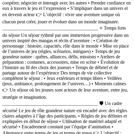
coopérer, négocier et interagir avec les autres • Prendre confiance en
eux à travers le jeu et l’expression • S’impliquer dans un univers et
en devenir acteur 👉 L’objectif : vivre une aventure unique où
chacun peut créer, jouer et évoluer dans un monde imaginaire.
________________________________________ ⭐ Temps forts
du séjour Un séjour rythmé par une immersion progressive dans un
univers inspiré des mangas et récits d’aventure : • Création de
personnage : histoire, capacités, rôle dans le monde • Mise en place
de l’univers de jeu (règles, scénarios, intrigues) • Temps de jeu
grandeur nature : quêtes, alliances, défis, missions • Ateliers de
préparation : costumes, accessoires, mise en scène • Évolution de
l’histoire au fil des choix des joueurs • Temps de débrief et de
partage autour de l’expérience Des temps de vie collective
complètent le séjour : • Jeux extérieurs et temps libres • Veillées
(jeux, ambiance, prolongement de l’univers…) • Moments calmes
👉 Un séjour où les jeunes sont acteurs de leur aventure, entre jeu,
stratégie et imagination.
________________________________________ 🛡️ Un cadre
sécurisé Le jeu de rôle grandeur nature est encadré avec des règles
claires adaptées à l’âge des participants. • Règles de jeu définies et
expliquées en début de séjour • Utilisation de matériel adapté et
sécurisé • Encadrement constant par l’équipe d’animation •
Alternance entre temps de jeu et temps de repos 👉 L’objectif :