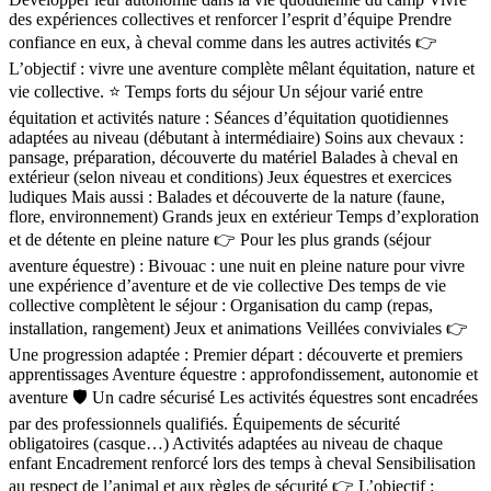
des expériences collectives et renforcer l’esprit d’équipe Prendre
confiance en eux, à cheval comme dans les autres activités 👉
L’objectif : vivre une aventure complète mêlant équitation, nature et
vie collective. ⭐ Temps forts du séjour Un séjour varié entre
équitation et activités nature : Séances d’équitation quotidiennes
adaptées au niveau (débutant à intermédiaire) Soins aux chevaux :
pansage, préparation, découverte du matériel Balades à cheval en
extérieur (selon niveau et conditions) Jeux équestres et exercices
ludiques Mais aussi : Balades et découverte de la nature (faune,
flore, environnement) Grands jeux en extérieur Temps d’exploration
et de détente en pleine nature 👉 Pour les plus grands (séjour
aventure équestre) : Bivouac : une nuit en pleine nature pour vivre
une expérience d’aventure et de vie collective Des temps de vie
collective complètent le séjour : Organisation du camp (repas,
installation, rangement) Jeux et animations Veillées conviviales 👉
Une progression adaptée : Premier départ : découverte et premiers
apprentissages Aventure équestre : approfondissement, autonomie et
aventure 🛡️ Un cadre sécurisé Les activités équestres sont encadrées
par des professionnels qualifiés. Équipements de sécurité
obligatoires (casque…) Activités adaptées au niveau de chaque
enfant Encadrement renforcé lors des temps à cheval Sensibilisation
au respect de l’animal et aux règles de sécurité 👉 L’objectif :