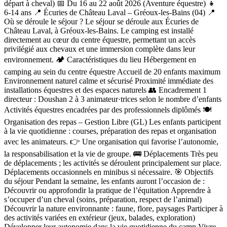
départ à cheval) 📅 Du 16 au 22 août 2026 (Aventure équestre) 👧
6-14 ans 📍 Écuries de Château Laval – Gréoux-les-Bains (04) 📍
Où se déroule le séjour ? Le séjour se déroule aux Écuries de
Château Laval, à Gréoux-les-Bains. Le camping est installé
directement au cœur du centre équestre, permettant un accès
privilégié aux chevaux et une immersion complète dans leur
environnement. 🏕 Caractéristiques du lieu Hébergement en
camping au sein du centre équestre Accueil de 20 enfants maximum
Environnement naturel calme et sécurisé Proximité immédiate des
installations équestres et des espaces naturels 👥 Encadrement 1
directeur : Doushan 2 à 3 animateur·trices selon le nombre d’enfants
Activités équestres encadrées par des professionnels diplômés 🍽
Organisation des repas – Gestion Libre (GL) Les enfants participent
à la vie quotidienne : courses, préparation des repas et organisation
avec les animateurs. 👉 Une organisation qui favorise l’autonomie,
la responsabilisation et la vie de groupe. 🚌 Déplacements Très peu
de déplacements ; les activités se déroulent principalement sur place.
Déplacements occasionnels en minibus si nécessaire. 🎯 Objectifs
du séjour Pendant la semaine, les enfants auront l’occasion de :
Découvrir ou approfondir la pratique de l’équitation Apprendre à
s’occuper d’un cheval (soins, préparation, respect de l’animal)
Découvrir la nature environnante : faune, flore, paysages Participer à
des activités variées en extérieur (jeux, balades, exploration)
Développer leur autonomie dans la vie quotidienne du camp Vivre