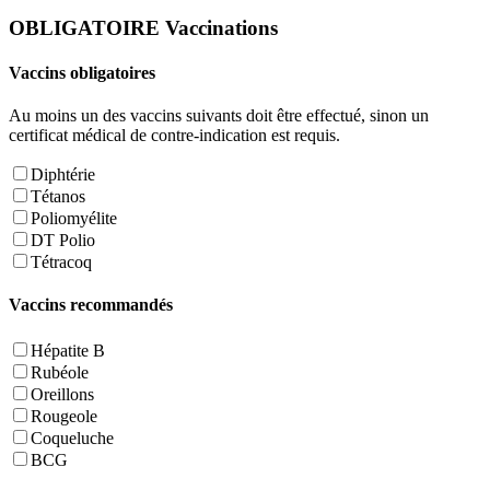
OBLIGATOIRE
Vaccinations
Vaccins obligatoires
Au moins un des vaccins suivants doit être effectué, sinon un
certificat médical de contre-indication est requis.
Diphtérie
Tétanos
Poliomyélite
DT Polio
Tétracoq
Vaccins recommandés
Hépatite B
Rubéole
Oreillons
Rougeole
Coqueluche
BCG