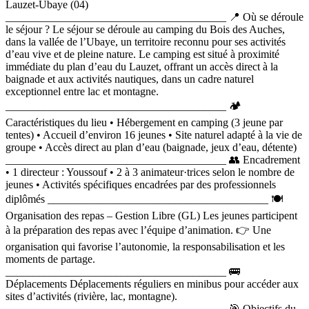
Lauzet-Ubaye (04)
________________________________________ 📍 Où se déroule
le séjour ? Le séjour se déroule au camping du Bois des Auches,
dans la vallée de l’Ubaye, un territoire reconnu pour ses activités
d’eau vive et de pleine nature. Le camping est situé à proximité
immédiate du plan d’eau du Lauzet, offrant un accès direct à la
baignade et aux activités nautiques, dans un cadre naturel
exceptionnel entre lac et montagne.
________________________________________ 🏕
Caractéristiques du lieu • Hébergement en camping (3 jeune par
tentes) • Accueil d’environ 16 jeunes • Site naturel adapté à la vie de
groupe • Accès direct au plan d’eau (baignade, jeux d’eau, détente)
________________________________________ 👥 Encadrement
• 1 directeur : Youssouf • 2 à 3 animateur·trices selon le nombre de
jeunes • Activités spécifiques encadrées par des professionnels
diplômés ________________________________________ 🍽
Organisation des repas – Gestion Libre (GL) Les jeunes participent
à la préparation des repas avec l’équipe d’animation. 👉 Une
organisation qui favorise l’autonomie, la responsabilisation et les
moments de partage.
________________________________________ 🚌
Déplacements Déplacements réguliers en minibus pour accéder aux
sites d’activités (rivière, lac, montagne).
________________________________________ 🎯 Objectifs du